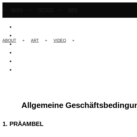
+
NEWS
+
TATTOO
+
INFO
ABOUT
+
ART
+
VIDEO
+
Allgemeine Geschäftsbeding
1. PRÄAMBEL