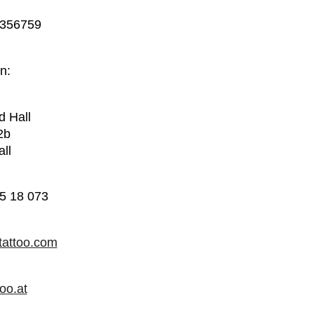
0356759
n:
d Hall
2b
ll
35 18 073
tattoo.com
oo.at