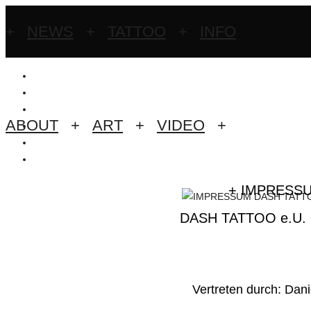
+
NEWS
+
TATTOO
+
INFO
ABOUT
+
ART
+
VIDEO
+
+ IMPRESS
DASH TATTOO e.U. 
Vertreten durch: Dani